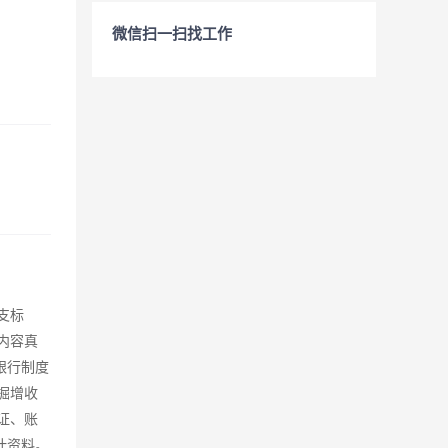
微信扫一扫找工作
支标
内容真
银行制度
掘增收
证、账
计资料。