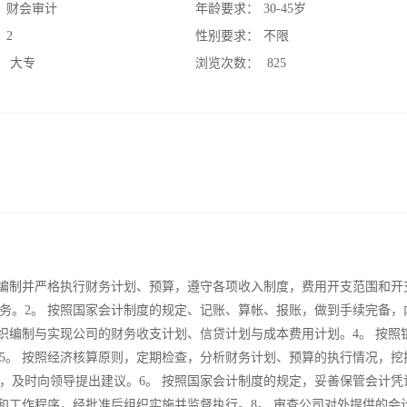
：
财会审计
年龄要求：
30-45岁
：
2
性别要求：
不限
：
大专
浏览次数：
825
真编制并严格执行财务计划、预算，遵守各项收入制度，费用开支范围和开
务。2。 按照国家会计制度的规定、记账、算帐、报账，做到手续完备，
织编制与实现公司的财务收支计划、信贷计划与成本费用计划。4。 按照
5。 按照经济核算原则，定期检查，分析财务计划、预算的执行情况，挖
，及时向领导提出建议。6。 按照国家会计制度的规定，妥善保管会计凭
和工作程序，经批准后组织实施并监督执行。8。 审查公司对外提供的会