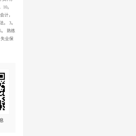
10。
、会计，
。 3。
。 熟练
 失业保
息